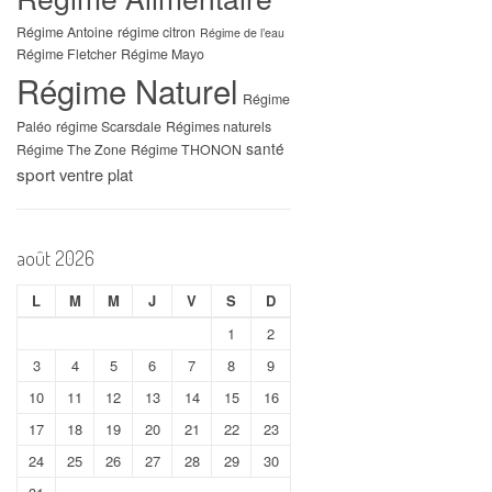
Régime Antoine
régime citron
Régime de l’eau
Régime Fletcher
Régime Mayo
Régime Naturel
Régime
Paléo
régime Scarsdale
Régimes naturels
santé
Régime The Zone
Régime THONON
sport
ventre plat
août 2026
L
M
M
J
V
S
D
1
2
3
4
5
6
7
8
9
10
11
12
13
14
15
16
17
18
19
20
21
22
23
24
25
26
27
28
29
30