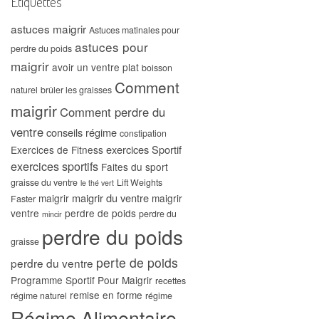
Étiquettes
astuces maigrir
Astuces matinales pour
astuces pour
perdre du poids
maigrir
avoir un ventre plat
boisson
Comment
naturel
brûler les graisses
maigrir
Comment perdre du
ventre
conseils régime
constipation
exercices Sportif
Exercices de Fitness
exercices sportifs
Faites du sport
graisse du ventre
Lift Weights
le thé vert
maigrir du ventre
maigrir
maigrir
Faster
ventre
perdre de poids
perdre du
mincir
perdre du poids
graisse
perte de poids
perdre du ventre
Programme Sportif Pour Maigrir
recettes
remise en forme
régime naturel
régime
Régime Alimentaire