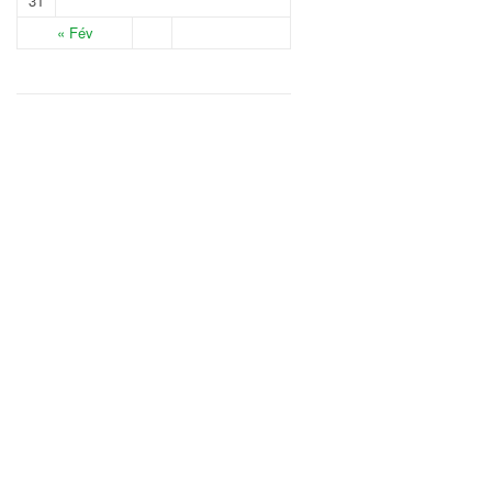
31
« Fév