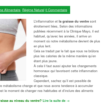
me Alimentaire
,
Régime Naturel
0 Commentaire
L’inflammation et
la graisse du ventre
sont
étroitement liées, Selon des informations
publiées récemment à la Clinique Mayo, il est
habituel, qu’avec les années, il arrive un
moment où notre métabolisme devient de plus
en plus lent.
Cela se traduit par le fait que nous ne brûlons
plus les calories de la même manière qu’en
étant plus jeune.
À cela il faut aussi ajouter les changements
hormonaux qui favorisent cette inflammation
classique.
Cependant, sachez qu’il est possible de
notre métabolisme change et que nous avons tendance à accumuler
’est le moment de changer nos habitudes et d’inclure des aliments
aisse au niveau du ventre?
Lire la suite de
« Les aliments qui combatten
→