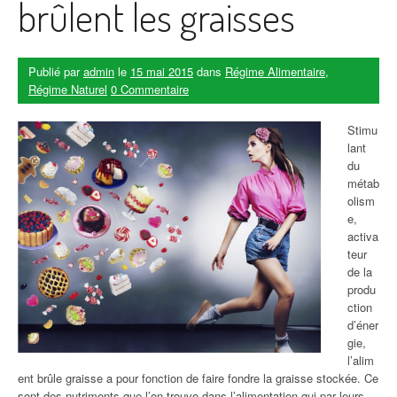
brûlent les graisses
Publié par
admin
le
15 mai 2015
dans
Régime Alimentaire
,
Régime Naturel
0 Commentaire
Stimu
lant
du
métab
olism
e,
activa
teur
de la
produ
ction
d’éner
gie,
l’alim
ent brûle graisse a pour fonction de faire fondre la graisse stockée. Ce
sont des nutriments que l’on trouve dans l’alimentation qui par leurs