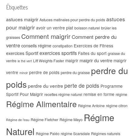
Étiquettes
astuces
astuces maigrir
Astuces matinales pour perdre du poids
pour maigrir
avoir un ventre plat
boisson naturel
brûler les
Comment maigrir
Comment perdre du
graisses
ventre
conseils régime
Exercices de Fitness
constipation
exercices sportifs
exercices Sportif
Faites du sport
graisse du
maigrir du ventre
maigrir
maigrir
ventre
Lift Weights Faster
le thé vert
perdre du
ventre
perdre de poids
perdre du graisse
mincir
poids
perte de poids
perdre du ventre
Programme
Sportif Pour Maigrir
remise en forme
recettes régime naturel
régime
Régime Alimentaire
Régime Antoine
régime citron
Régime
Régime Fletcher
Régime Mayo
Régime de l’eau
Naturel
Régime Paléo
régime Scarsdale
Régimes naturels