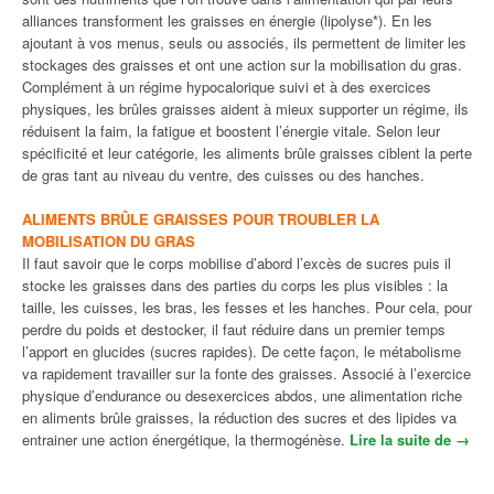
alliances transforment les graisses en énergie (lipolyse*). En les
ajoutant à vos menus, seuls ou associés, ils permettent de limiter les
stockages des graisses et ont une action sur la mobilisation du gras.
Complément à un régime hypocalorique suivi et à des exercices
physiques, les brûles graisses aident à mieux supporter un régime, ils
réduisent la faim, la fatigue et boostent l’énergie vitale. Selon leur
spécificité et leur catégorie, les aliments brûle graisses ciblent la perte
de gras tant au niveau du ventre, des cuisses ou des hanches.
ALIMENTS BRÛLE GRAISSES POUR TROUBLER LA
MOBILISATION DU GRAS
Il faut savoir que le corps mobilise d’abord l’excès de sucres puis il
stocke les graisses dans des parties du corps les plus visibles : la
taille, les cuisses, les bras, les fesses et les hanches. Pour cela, pour
perdre du poids et destocker, il faut réduire dans un premier temps
l’apport en glucides (sucres rapides). De cette façon, le métabolisme
va rapidement travailler sur la fonte des graisses. Associé à l’exercice
physique d’endurance ou desexercices abdos, une alimentation riche
en aliments brûle graisses, la réduction des sucres et des lipides va
entrainer une action énergétique, la thermogénèse.
Lire la suite de
« Les
→
alime
nts